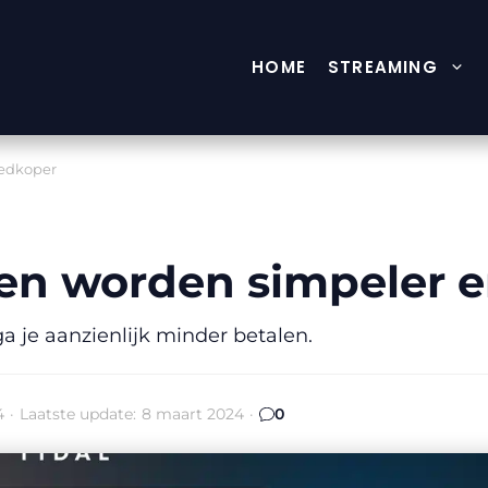
HOME
STREAMING
edkoper
en worden simpeler 
 je aanzienlijk minder betalen.
4
·
Laatste update:
8 maart 2024
·
0