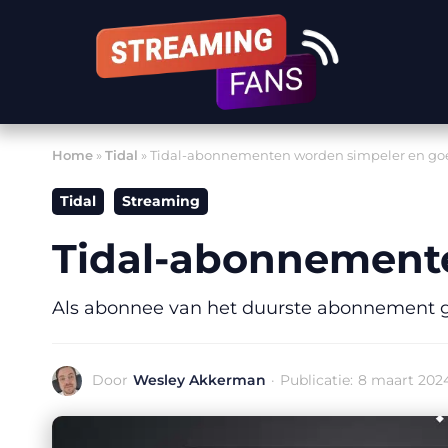
Ga
naar
de
inhoud
Home
»
Tidal
»
Tidal-abonnementen worden simpeler en go
Tidal
Streaming
Tidal-abonnement
Als abonnee van het duurste abonnement ga
Door
Wesley Akkerman
·
Publicatie:
8 maart 202