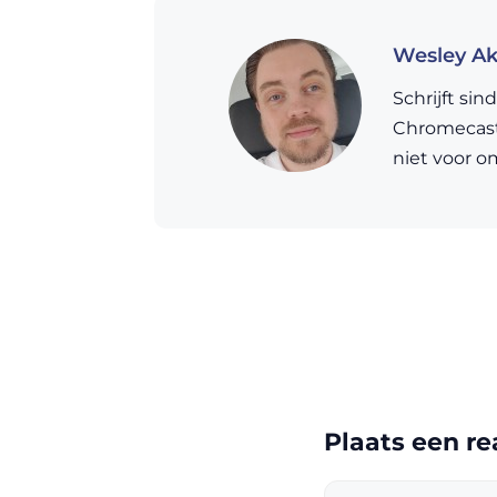
Wesley A
Schrijft si
Chromecast,
niet voor o
Plaats een re
Reactie