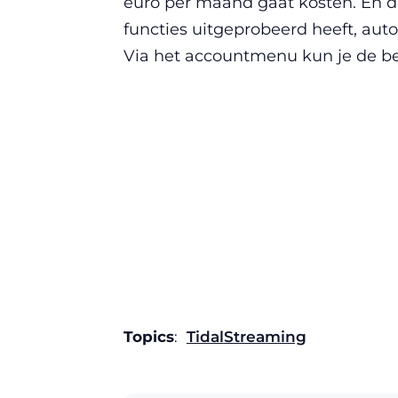
euro per maand gaat kosten. En d
functies uitgeprobeerd heeft, au
Via het accountmenu kun je de be
Topics
:
Tidal
Streaming