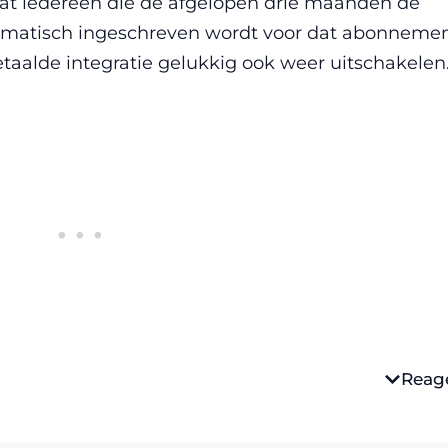
at iedereen die de afgelopen drie maanden de
tomatisch ingeschreven wordt voor dat abonnemen
taalde integratie gelukkig ook weer uitschakelen
Reag