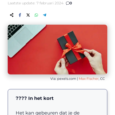
Laatste update:
7 februari 2024
0
Via: pexels.com |
Max Fischer
, CC
???? In het kort
Het kan gebeuren dat je de