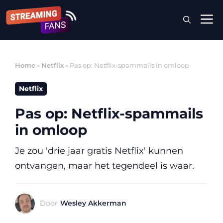
Ga
M
naar
de
inhoud
Home
»
Netflix
»
Pas op: Netflix-spammails in omloop
Netflix
Pas op: Netflix-spammails
in omloop
Je zou 'drie jaar gratis Netflix' kunnen
ontvangen, maar het tegendeel is waar.
Door
Wesley Akkerman