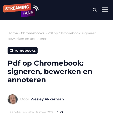
Ga
M
naar
de
inhoud
Home
»
Chromebooks
»
Pdf op Chromebook: signeren,
bewerken en annoteren
Chromebooks
Pdf op Chromebook:
signeren, bewerken en
annoteren
Door
Wesley Akkerman
Laatste update:
6 mei 2021
0