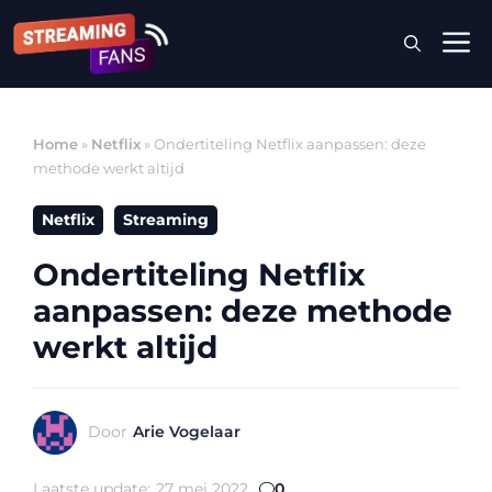
Ga
M
naar
de
inhoud
Home
»
Netflix
»
Ondertiteling Netflix aanpassen: deze
methode werkt altijd
Netflix
Streaming
Ondertiteling Netflix
aanpassen: deze methode
werkt altijd
Door
Arie Vogelaar
Laatste update:
27 mei 2022
0