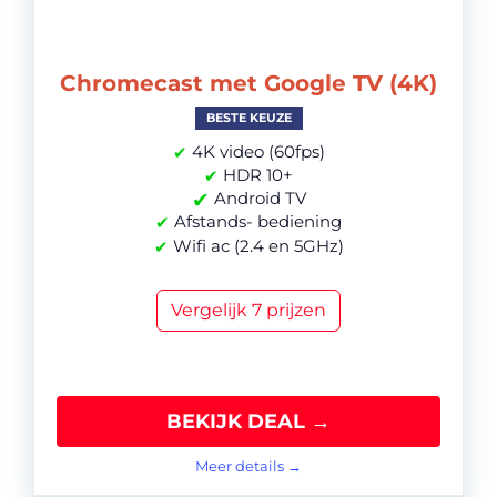
Chromecast met Google TV (4K)
BESTE KEUZE
4K video (60fps)
✔
HDR 10+
✔
✔
Android TV
Afstands- bediening
✔
Wifi ac (2.4 en 5GHz)
✔
Vergelijk 7 prijzen
BEKIJK DEAL →
Meer details →