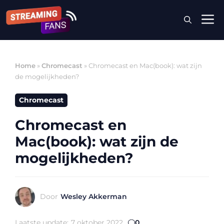
Ga
M
naar
de
inhoud
Home
»
Chromecast
»
Chromecast en Mac(book): wat zijn
de mogelijkheden?
Chromecast
Chromecast en
Mac(book): wat zijn de
mogelijkheden?
Door
Wesley Akkerman
Laatste update:
7 oktober 2022
0