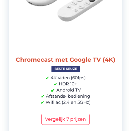
Chromecast met Google TV (4K)
BESTE KEUZE
4K video (60fps)
✔
HDR 10+
✔
✔
Android TV
Afstands- bediening
✔
Wifi ac (2.4 en 5GHz)
✔
Vergelijk 7 prijzen