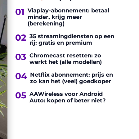
01
Viaplay-abonnement: betaal
minder, krijg meer
(berekening)
02
35 streamingdiensten op een
rij: gratis en premium
03
Chromecast resetten: zo
werkt het (alle modellen)
04
Netflix abonnement: prijs en
zo kan het (veel) goedkoper
05
AAWireless voor Android
Auto: kopen of beter niet?