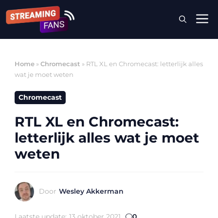
Ga
M
naar
de
inhoud
Home
»
Chromecast
»
RTL XL en Chromecast: letterlijk alles
wat je moet weten
Chromecast
RTL XL en Chromecast:
letterlijk alles wat je moet
weten
Door
Wesley Akkerman
Laatste update:
13 oktober 2021
0