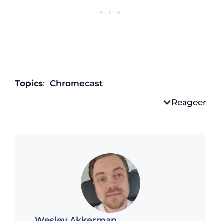
Topics
:
Chromecast
Reageer
Wesley Akkerman