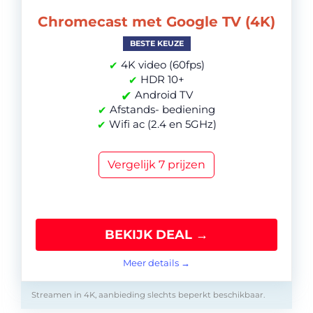
Chromecast met Google TV (4K)
BESTE KEUZE
4K video (60fps)
✔
HDR 10+
✔
✔
Android TV
Afstands- bediening
✔
Wifi ac (2.4 en 5GHz)
✔
Vergelijk 7 prijzen
BEKIJK DEAL →
Meer details →
Streamen in 4K, aanbieding slechts beperkt beschikbaar.