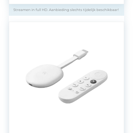
Streamen in full HD. Aanbieding slechts tijdelijk beschikbaar!