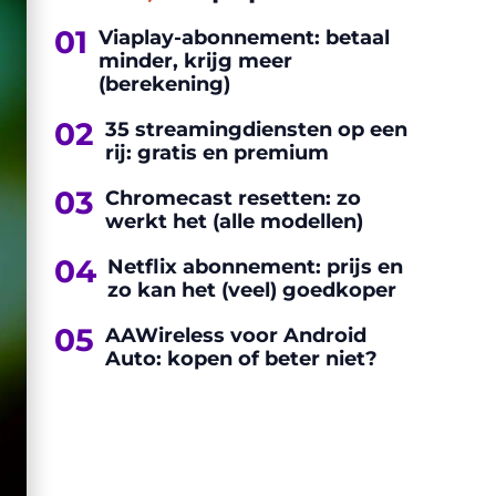
01
Viaplay-abonnement: betaal
minder, krijg meer
(berekening)
02
35 streamingdiensten op een
rij: gratis en premium
03
Chromecast resetten: zo
werkt het (alle modellen)
04
Netflix abonnement: prijs en
zo kan het (veel) goedkoper
05
AAWireless voor Android
Auto: kopen of beter niet?