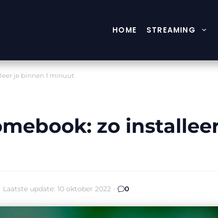
HOME
STREAMING
eer je binnen 1 minuut
ebook: zo installeer 
·
Laatste update:
10 oktober 2022
·
0