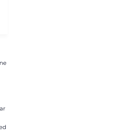
rne
ar
oed