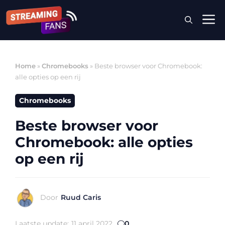
Ga
M
naar
de
inhoud
Home
»
Chromebooks
»
Beste browser voor Chromebook:
alle opties op een rij
Chromebooks
Beste browser voor
Chromebook: alle opties
op een rij
Door
Ruud Caris
Laatste update:
11 april 2022
0