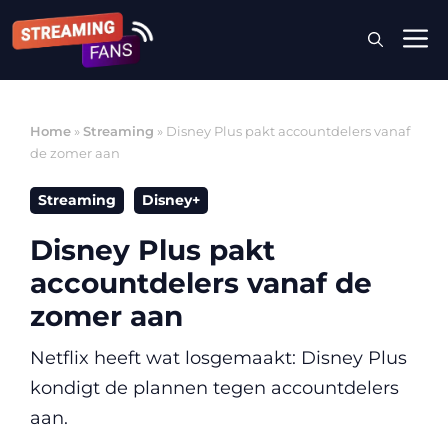
Ga
M
naar
de
inhoud
Home
»
Streaming
»
Disney Plus pakt accountdelers vanaf
de zomer aan
Streaming
Disney+
Disney Plus pakt
accountdelers vanaf de
zomer aan
Netflix heeft wat losgemaakt: Disney Plus
kondigt de plannen tegen accountdelers
aan.