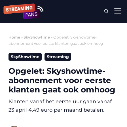
Ga
M
naar
de
inhoud
Home
»
SkyShowtime
»
Opgelet: Skyshowtime-
abonnement voor eerste klanten gaat ook omhoog
SkyShowtime
Streaming
Opgelet: Skyshowtime-
abonnement voor eerste
klanten gaat ook omhoog
Klanten vanaf het eerste uur gaan vanaf
23 april 4,49 euro per maand betalen.