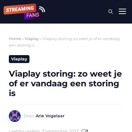
Ga
M
naar
de
inhoud
Home
»
Viaplay
»
Viaplay storing: zo weet je of er vandaag
een storing is
Viaplay
Viaplay storing: zo weet je
of er vandaag een storing
is
Door
Arie Vogelaar
Laatste update:
7 september 2023
2