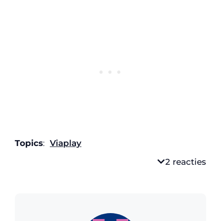
Topics
:
Viaplay
2 reacties