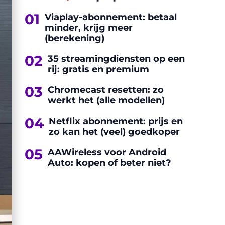
01
Viaplay-abonnement: betaal
minder, krijg meer
(berekening)
02
35 streamingdiensten op een
rij: gratis en premium
03
Chromecast resetten: zo
werkt het (alle modellen)
04
Netflix abonnement: prijs en
zo kan het (veel) goedkoper
05
AAWireless voor Android
Auto: kopen of beter niet?