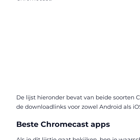
De lijst hieronder bevat van beide soorten 
de downloadlinks voor zowel Android als iOS
Beste Chromecast apps
Als je dit lijstje gaat bekijken, ben je waar