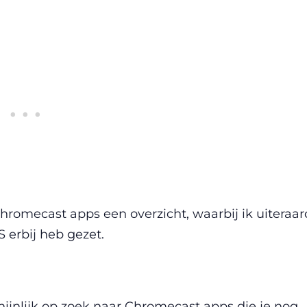
Chromecast apps een overzicht, waarbij ik uiteraar
 erbij heb gezet.
schijnlijk op zoek naar Chromecast apps die je nog