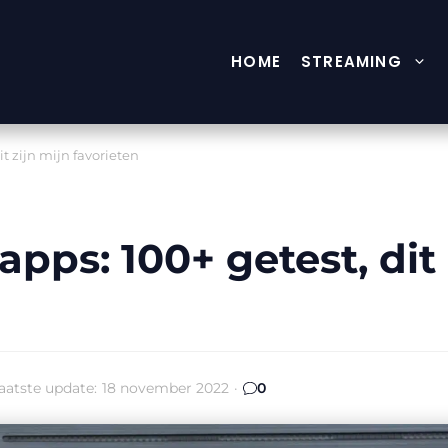
HOME
STREAMING
t zijn mijn favorieten
pps: 100+ getest, dit 
aatste update:
18 november 2022
·
0