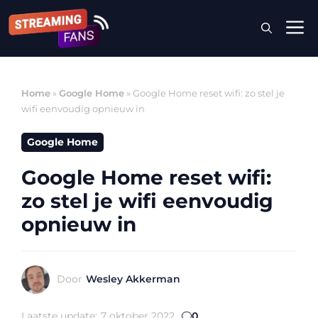
Ga
M
naar
de
inhoud
Home
»
Google Home
»
Google Home reset wifi: zo stel je
wifi eenvoudig opnieuw in
Google Home
Google Home reset wifi:
zo stel je wifi eenvoudig
opnieuw in
Door
Wesley Akkerman
Laatste update:
7 oktober 2022
0