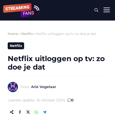
Ga
M
naar
de
inhoud
Home
»
Netflix
»
Netflix uitloggen op tv: zo doe je dat
Netflix
Netflix uitloggen op tv: zo
doe je dat
Door
Arie Vogelaar
Laatste update:
16 oktober 2024
0