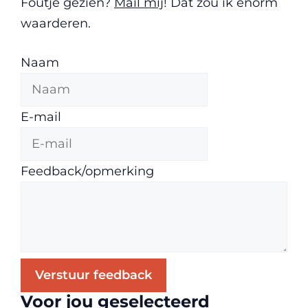
Foutje gezien?
Mail mij
! Dat zou ik enorm
waarderen.
Naam
E-mail
Feedback/opmerking
Verstuur feedback
Voor jou geselecteerd