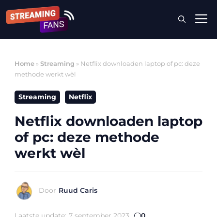
Ga
M
naar
de
inhoud
Home
»
Streaming
»
Netflix downloaden laptop of pc: deze
methode werkt wèl
Streaming
Netflix
Netflix downloaden laptop
of pc: deze methode
werkt wèl
Door
Ruud Caris
Laatste update:
7 september 2023
0